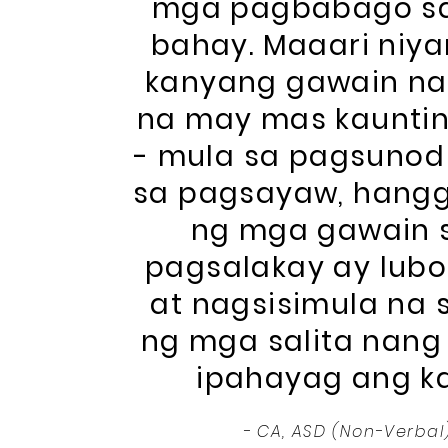
mga pagbabago sa
bahay. Maaari ni
kanyang gawain na
na may mas kaunti
- mula sa pagsuno
sa pagsayaw, hang
ng mga gawain 
pagsalakay ay lub
at nagsisimula na
ng mga salita nan
ipahayag ang kan
- CA, ASD (Non-Verbal