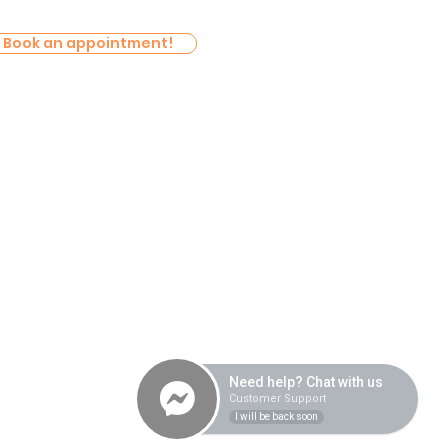
Book an appointment!
Quick Links
FREE 15-Minute Consultation
Intake/Admission Process
Self-Help Techniques
Services
Location
Unit 2B, Lot 5, Block 2, Brent Country
Center, The Village Front,
Need help? Chat with us
Brentville International Community,
Customer Support
Mamplasan, Biñan, Laguna
I will be back soon