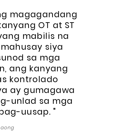
 ng magagandang
kanyang OT at ST
yang mabilis na
s mahusay siya
sunod sa mga
in, ang kanyang
s kontrolado
iya ay gumagawa
g-unlad sa mga
pag-uusap. "
 taong