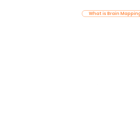
What is Brain Mappin
Contact Us
0945 527 8090 / 0919 896
5491
Center Hours
Monday-Saturday | 9AM-6PM