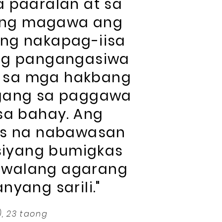
 paaralan at sa
yang magawa ang
ng nakapag-iisa
ng pangangasiwa
d sa mga hakbang
gang sa paggawa
sa bahay. Ang
os na nabawasan
 siyang bumigkas
g walang agarang
yang sarili."
), 23 taong