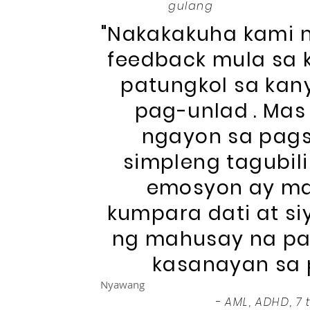
gulang
"Nakakakuha kami
feedback mula sa 
patungkol sa kan
pag-unlad
. Ma
ngayon sa pag
simpleng tagubil
emosyon ay ma
kumpara dati at s
ng mahusay na pa
kasanayan sa 
Nyawang
- AML, ADHD, 7